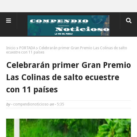
Inicio
PORTADA
Celebrarán primer Gran Premio Las Colinas de salto
ecuestre con 11 países
Celebrarán primer Gran Premio
Las Colinas de salto ecuestre
con 11 países
by -
compendionoticioso
on -
5:35