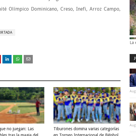
ité Olímpico Dominicano, Creso, Inefi, Arroz Campo,
ORTADA
La 
Aug
Aug
que no juegan: Las
Tiburones domina varias categorías
bles tras la magia del
en Torneo Internacional de Béisbol