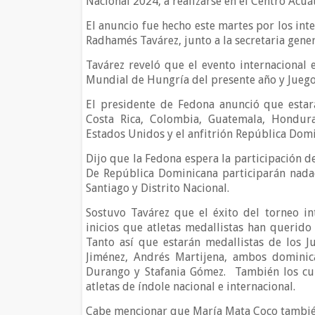
Nacional 2024, a realizarse en el Centro Acu
El anuncio fue hecho este martes por los int
Radhamés Tavárez, junto a la secretaria gener
Tavárez reveló que el evento internacional e
Mundial de Hungría del presente año y Juego
El presidente de Fedona anunció que estará
Costa Rica, Colombia, Guatemala, Hondura
Estados Unidos y el anfitrión República Domi
Dijo que la Fedona espera la participación de
De República Dominicana participarán nada
Santiago y Distrito Nacional.
Sostuvo Tavárez que el éxito del torneo in
inicios que atletas medallistas han querido
Tanto así que estarán medallistas de los 
Jiménez, Andrés Martijena, ambos dominic
Durango y Stafania Gómez.
También los cu
atletas de índole nacional e internacional.
Cabe mencionar que María Mata Coco también