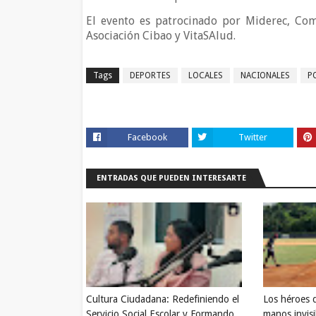
El evento es patrocinado por Miderec, Com
Asociación Cibao y VitaSAlud.
Tags
DEPORTES
LOCALES
NACIONALES
P
Facebook
Twitter
ENTRADAS QUE PUEDEN INTERESARTE
Cultura Ciudadana: Redefiniendo el
Los héroes 
Servicio Social Escolar y Formando
manos invisi