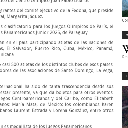
ático del Centro Olímpico Juan Pablo Duarte.
egrantes del comité ejecutivo de la Fedona, que preside
al, Margarita Jáquez.
Co
s clasificatorio para los Juegos Olímpicos de París, el
s Panamericanos Junior 2025, de Paraguay.
n en el país participando atletas de las naciones de
s, El Salvador, Puerto Rico, Cuba, México, Panamá,
nicana.
Res
 casi 500 atletas de los distintos clubes de esos países.
dores de las asociaciones de Santo Domingo, La Vega,
ternacional ha sido de tanta trascendencia desde sus
 estar presente, ya que da boletos para otros eventos.
Juegos Centroamericanos y del Caribe, como Elizabeth
anos; María Mata, de México; los colombianos Karen
banos Laurent Estrada y Lorena González, entre otros
 es medallista de los Juegos Panamericanos.