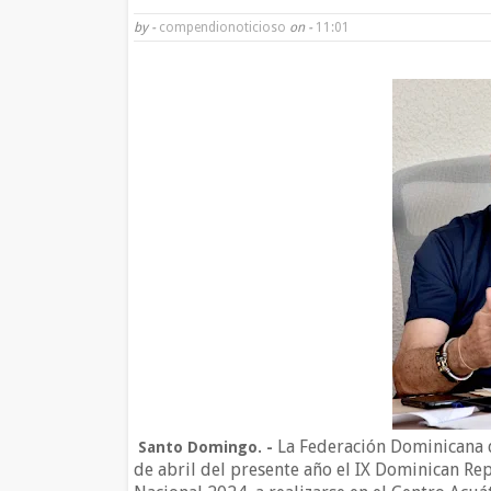
by -
compendionoticioso
on -
11:01
La Federación Dominicana d
Santo Domingo. -
de abril del presente año el IX Dominican R