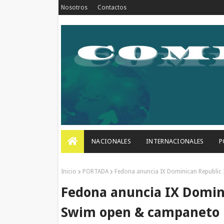
Nosotros
Contactos
NACIONALES
INTERNACIONALES
P
Inicio
PORTADA
Fedona anuncia IX Dominican Republic
Fedona anuncia IX Domini
Swim open & campaneto 