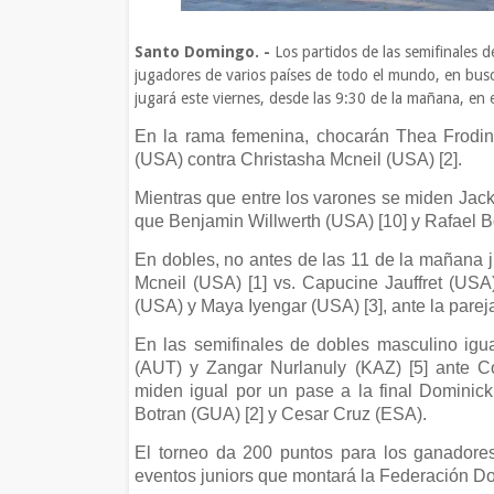
Santo Domingo. -
Los partidos de las semifinales
jugadores de varios países de todo el mundo, en busc
jugará este viernes, desde las 9:30 de la mañana, en 
En la rama femenina, chocarán Thea Frodin
(USA) contra Christasha Mcneil (USA) [2].
Mientras que entre los varones se miden Jack
que Benjamin Willwerth (USA) [10] y Rafael Bo
En dobles, no antes de las 11 de la mañana 
Mcneil (USA) [1] vs. Capucine Jauffret (US
(USA) y Maya Iyengar (USA) [3], ante la parej
En las semifinales de dobles masculino igu
(AUT) y Zangar Nurlanuly (KAZ) [5] ante C
miden igual por un pase a la final Dominic
Botran (GUA) [2] y Cesar Cruz (ESA).
El torneo da 200 puntos para los ganadore
eventos juniors que montará la Federación Dom