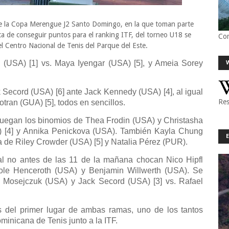
 de la Copa Merengue J2 Santo Domingo, en la que toman parte
a de conseguir puntos para el ranking ITF, del torneo U18 se
Co
el Centro Nacional de Tenis del Parque del Este.
 (USA) [1] vs. Maya Iyengar (USA) [5], y Ameia Sorey
 Secord (USA) [6] ante Jack Kennedy (USA) [4], al igual
Res
tran (GUA) [5], todos en sencillos.
juegan los binomios de Thea Frodin (USA) y Christasha
A) [4] y Annika Penickova (USA). También Kayla Chung
a de Riley Crowder (USA) [5] y Natalia Pérez (PUR).
al no antes de las 11 de la mañana chocan Nico Hipfl
ole Henceroth (USA) y Benjamin Willwerth (USA). Se
k Mosejczuk (USA) y Jack Secord (USA) [3] vs. Rafael
s del primer lugar de ambas ramas, uno de los tantos
inicana de Tenis junto a la ITF.