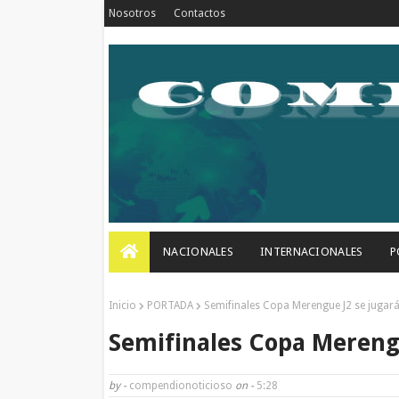
Nosotros
Contactos
NACIONALES
INTERNACIONALES
P
Inicio
PORTADA
Semifinales Copa Merengue J2 se jugará
Semifinales Copa Merengu
by -
compendionoticioso
on -
5:28