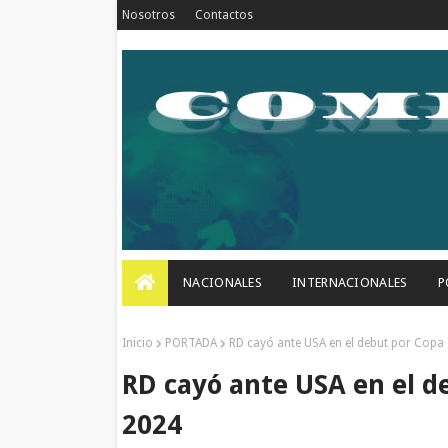
Nosotros
Contactos
NACIONALES
INTERNACIONALES
P
Inicio
PORTADA
RD cayó ante USA en el debut por Cop
RD cayó ante USA en el 
2024