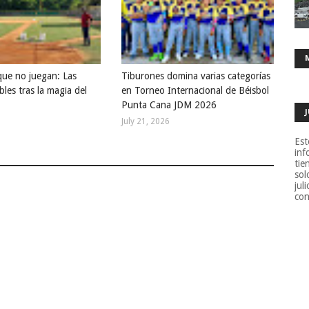
que no juegan: Las
Tiburones domina varias categorías
bles tras la magia del
en Torneo Internacional de Béisbol
Punta Cana JDM 2026
July 21, 2026
Est
inf
tie
sol
jul
con