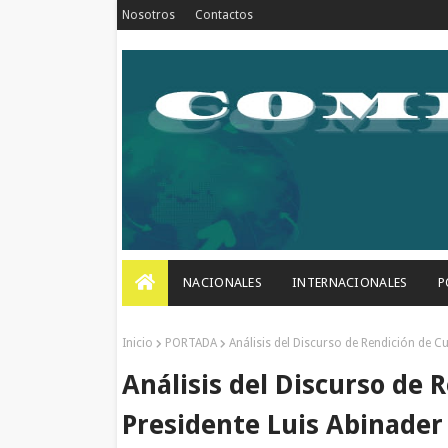
Nosotros
Contactos
NACIONALES
INTERNACIONALES
P
Inicio
PORTADA
Análisis del Discurso de Rendición de C
Análisis del Discurso de 
Presidente Luis Abinader