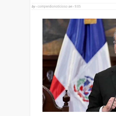
by -
compendionoticioso
on -
9:05