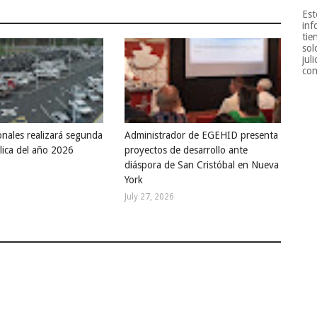
Est
inf
tie
sol
jul
con
onales realizará segunda
Administrador de EGEHID presenta
lica del año 2026
proyectos de desarrollo ante
diáspora de San Cristóbal en Nueva
York
July 27, 2026