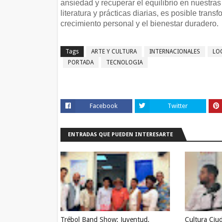
ansiedad y recuperar el equilibrio en nuestras 
literatura y prácticas diarias, es posible tran
crecimiento personal y el bienestar duradero.
Tags
ARTE Y CULTURA
INTERNACIONALES
LO
PORTADA
TECNOLOGIA
Facebook
Twitter
ENTRADAS QUE PUEDEN INTERESARTE
Trébol Band Show: Juventud,
Cultura Ciu