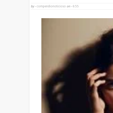
by -
compendionoticioso
on -
6:55