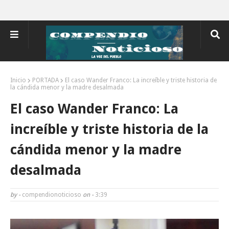
Inicio
PORTADA
El caso Wander Franco: La increíble y triste historia de
la cándida menor y la madre desalmada
El caso Wander Franco: La
increíble y triste historia de la
cándida menor y la madre
desalmada
by -
compendionoticioso
on -
3:39