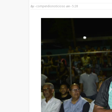
by -
compendionoticioso
on -
5:28