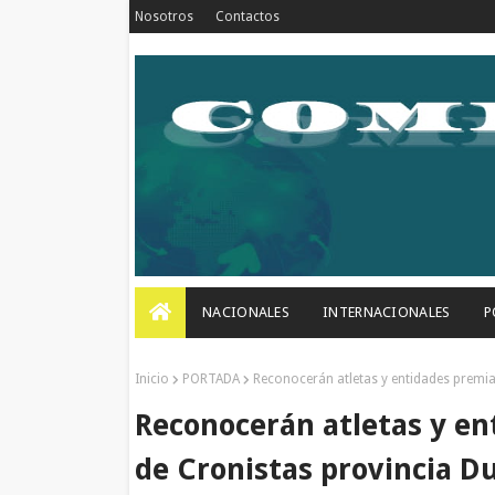
Nosotros
Contactos
NACIONALES
INTERNACIONALES
P
Inicio
PORTADA
Reconocerán atletas y entidades premia
Reconocerán atletas y en
de Cronistas provincia D