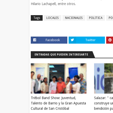
Hilario Lachapell, entre otros.
Tags
LOCALES
NACIONALES
POLITICA
PO
Facebook
Twitter
ENTRADAS QUE PUEDEN INTERESARTE
Trébol Band Show: Juventud,
Salazar: " c
Talento de Barrio y la Gran Apuesta
construye u
Cultural de San Cristóbal
bendición pa