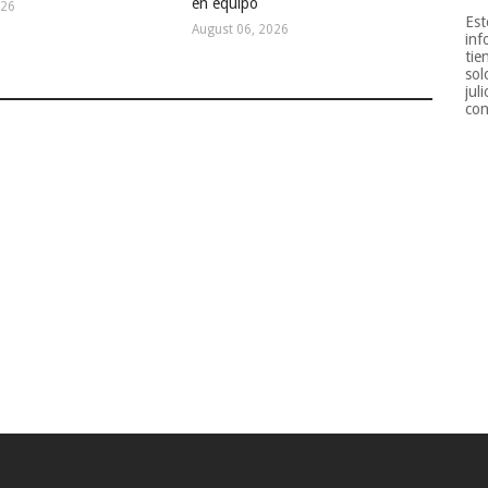
en equipo
026
Est
August 06, 2026
inf
tie
sol
jul
con