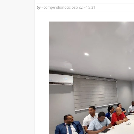
by -
compendionoticioso
on -
15:21