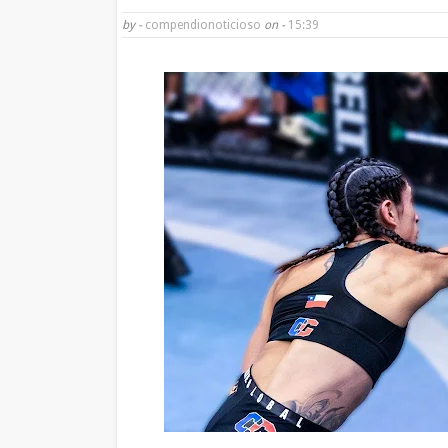
by -
compendionoticioso
on -
15:39