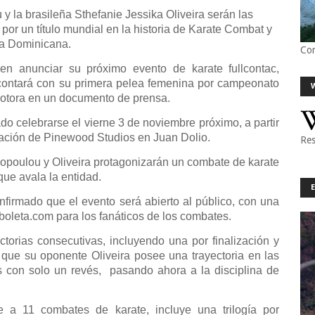
 y la brasileña Sthefanie Jessika Oliveira serán las
por un título mundial en la historia de Karate Combat y
ca Dominicana.
Co
 anunciar su próximo evento de karate fullcontac,
contará con su primera pelea femenina por campeonato
romotora en un documento de prensa.
do celebrarse el vierne 3 de noviembre próximo, a partir
ilmación de Pinewood Studios en Juan Dolio.
Res
poulou y Oliveira protagonizarán un combate de karate
 que avala la entidad.
firmado que el evento será abierto al público, con una
uboleta.com para los fanáticos de los combates.
torias consecutivas, incluyendo una por finalización y
que su oponente Oliveira posee una trayectoria en las
s con solo un revés,
pasando ahora a la disciplina de
se a 11 combates de karate, incluye una trilogía por