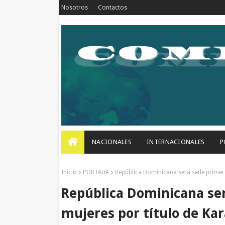
Nosotros
Contactos
NACIONALES
INTERNACIONALES
P
Inicio
PORTADA
República Dominicana será sede primera
República Dominicana ser
mujeres por título de Ka