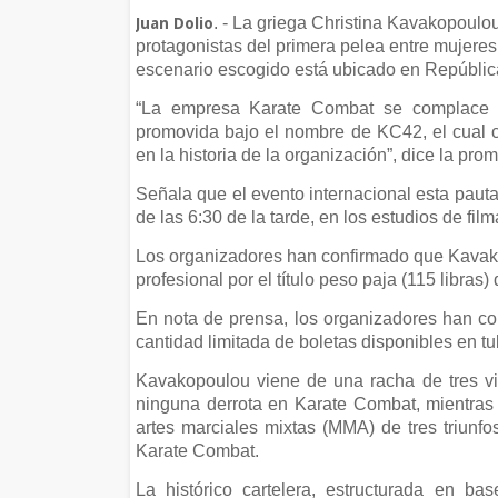
. - La griega Christina Kavakopoulou
Juan Dolio
protagonistas del primera pelea entre mujeres 
escenario escogido está ubicado en Repúbli
“La empresa Karate Combat se complace en
promovida bajo el nombre de KC42, el cual 
en la historia de la organización”, dice la p
Señala que el evento internacional esta pauta
de las 6:30 de la tarde, en los estudios de f
Los organizadores han confirmado que Kavako
profesional por el título peso paja (115 libras)
En nota de prensa, los organizadores han con
cantidad limitada de boletas disponibles en t
Kavakopoulou viene de una racha de tres vic
ninguna derrota en Karate Combat, mientras 
artes marciales mixtas (MMA) de tres triunfo
Karate Combat.
La histórico cartelera, estructurada en ba