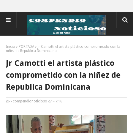
Inicio
PORTADA
Jr Camotti el artista plástico comprometido con la
niñez de Republica Dominicana
Jr Camotti el artista plástico
comprometido con la niñez de
Republica Dominicana
by -
compendionoticioso
on -
7:16