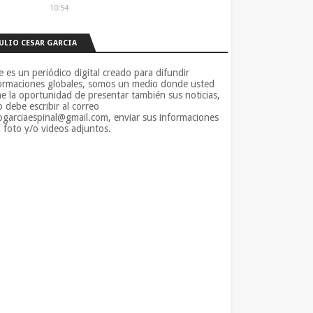
10:54
JULIO CESAR GARCIA
e es un periódico digital creado para difundir
ormaciones globales, somos un medio donde usted
ne la oportunidad de presentar también sus noticias,
o debe escribir al correo
iogarciaespinal@gmail.com, enviar sus informaciones
 foto y/o videos adjuntos.