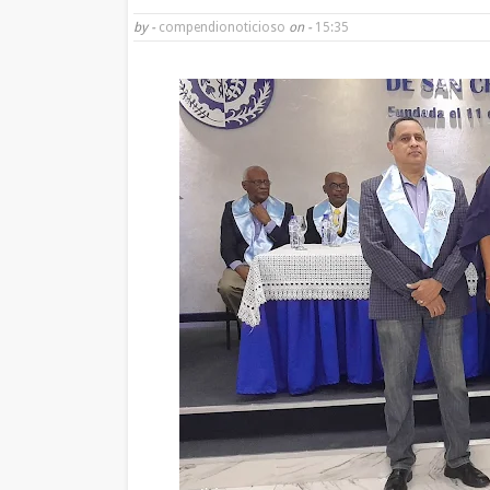
by -
compendionoticioso
on -
15:35