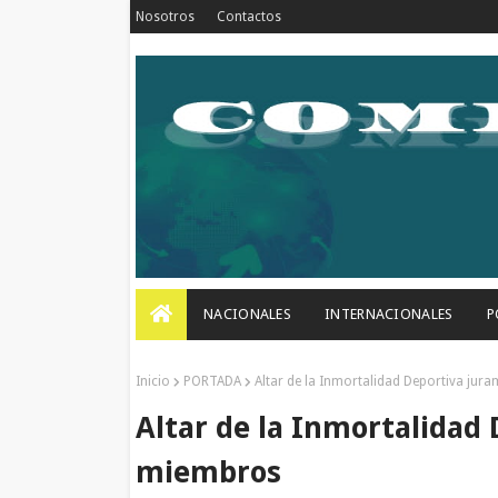
Nosotros
Contactos
NACIONALES
INTERNACIONALES
P
Inicio
PORTADA
Altar de la Inmortalidad Deportiva ju
Altar de la Inmortalidad
miembros