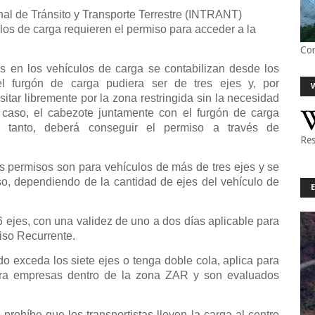
onal de Tránsito y Transporte Terrestre (INTRANT)
los de carga requieren el permiso para acceder a la
Co
 en los vehículos de carga se contabilizan desde los
l furgón de carga pudiera ser de tres ejes y, por
sitar libremente por la zona restringida sin la necesidad
 caso, el cabezote juntamente con el furgón de carga
 tanto, deberá conseguir el permiso a través de
Res
os permisos son para vehículos de más de tres ejes y se
so, dependiendo de la cantidad de ejes del vehículo de
 ejes, con una validez de uno a dos días aplicable para
iso Recurrente.
o exceda los siete ejes o tenga doble cola, aplica para
ara empresas dentro de la zona ZAR y son evaluados
ohíbe que los transportistas lleven la carga al centro