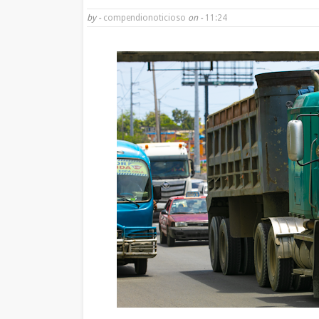
by -
compendionoticioso
on -
11:24