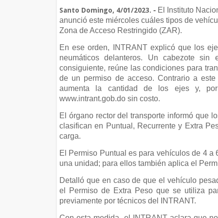
-
El Instituto Naci
Santo Domingo, 4/01/2023.
anunció este miércoles cuáles tipos de vehícu
Zona de Acceso Restringido (ZAR).
En ese orden, INTRANT explicó que los ejes
neumáticos delanteros. Un cabezote sin e
consiguiente, reúne las condiciones para tran
de un permiso de acceso. Contrario a este
aumenta la cantidad de los ejes y, por
www.intrant.gob.do sin costo.
El órgano rector del transporte informó que l
clasifican en Puntual, Recurrente y Extra Pe
carga.
El Permiso Puntual es para vehículos de 4 a 6
una unidad; para ellos también aplica el Perm
Detalló que en caso de que el vehículo pesad
el Permiso de Extra Peso que se utiliza p
previamente por técnicos del INTRANT.
Con esta medida, el INTRANT aclara que no pr