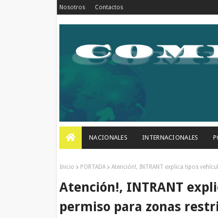
Nosotros
Contactos
NACIONALES
INTERNACIONALES
P
Inicio
PORTADA
Atención!, INTRANT explica tipos vehícu
Atención!, INTRANT expli
permiso para zonas restr