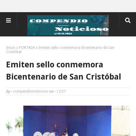
Inicio
PORTADA
Emiten sello conmemora Bicentenario de San
Cristóbal
Emiten sello conmemora
Bicentenario de San Cristóbal
by -
compendionoticioso
on -
12:57