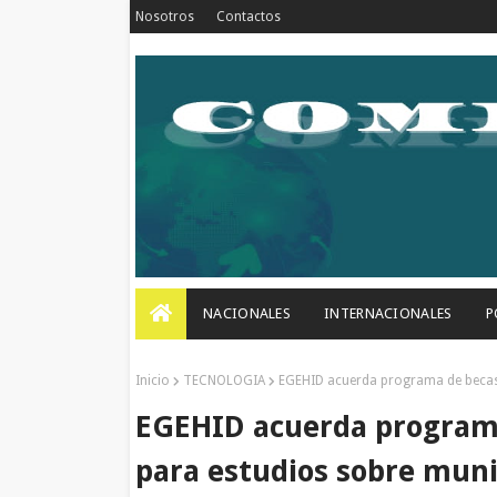
Nosotros
Contactos
NACIONALES
INTERNACIONALES
P
Inicio
TECNOLOGIA
EGEHID acuerda programa de becas
EGEHID acuerda program
para estudios sobre muni