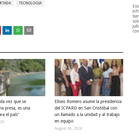
RTADA
TECNOLOGIA
Est
inf
tie
sol
jul
con
ada vez que se
Eliseo Romero asume la presidencia
na presa, es una
del ICPARD en San Cristóbal con
ra el país"
un llamado a la unidad y al trabajo
en equipo
026
August 06, 2026