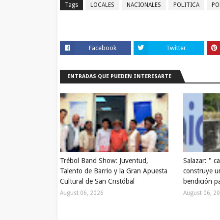
Tags
LOCALES
NACIONALES
POLITICA
PO
Facebook
Twitter
ENTRADAS QUE PUEDEN INTERESARTE
Trébol Band Show: Juventud,
Salazar: " c
Talento de Barrio y la Gran Apuesta
construye u
Cultural de San Cristóbal
bendición pa
August 06, 2026
August 06, 2