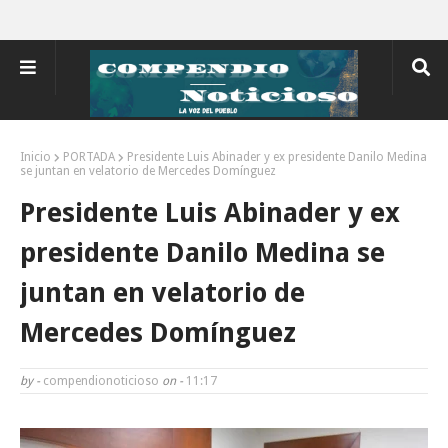
Inicio
PORTADA
Presidente Luis Abinader y ex presidente Danilo Medina
se juntan en velatorio de Mercedes Domínguez
Presidente Luis Abinader y ex
presidente Danilo Medina se
juntan en velatorio de
Mercedes Domínguez
by -
compendionoticioso
on -
11:17