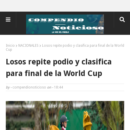
Inicio
NACIONALES
Losos repite podio y clasifica para final de la World
Cup
Losos repite podio y clasifica
para final de la World Cup
by -
compendionoticioso
on -
18:44