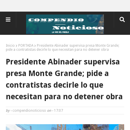
Inicio
PORTADA
Presidente Abinader supervisa presa Monte Grande;
pide a contratistas decirle lo que necesitan para no detener obra
Presidente Abinader supervisa
presa Monte Grande; pide a
contratistas decirle lo que
necesitan para no detener obra
by -
compendionoticioso
on -
17:07