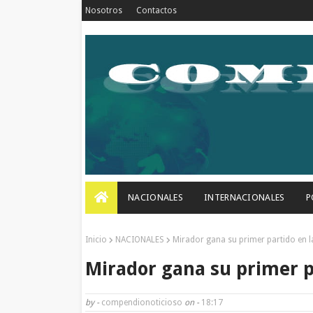
Nosotros
Contactos
NACIONALES
INTERNACIONALES
P
Inicio
NACIONALES
Mirador gana su primer partido en l
Mirador gana su primer p
by -
compendionoticioso
on -
18:17