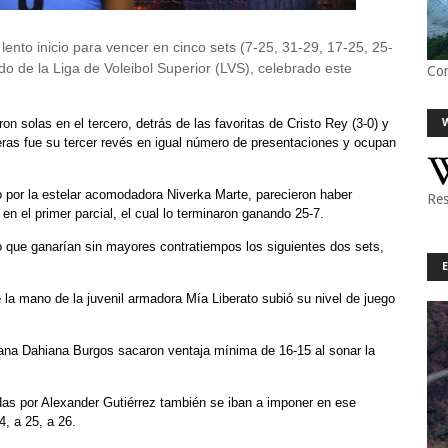
lento inicio para vencer en cinco sets (7-25, 31-29, 17-25, 25-
o de la Liga de Voleibol Superior (LVS), celebrado este
Co
n solas en el tercero, detrás de las favoritas de Cristo Rey (3-0) y
eras fue su tercer revés en igual número de presentaciones y ocupan
 por la estelar acomodadora Niverka Marte, parecieron haber
Res
en el primer parcial, el cual lo terminaron ganando 25-7.
 que ganarían sin mayores contratiempos los siguientes dos sets,
a mano de la juvenil armadora Mía Liberato subió su nivel de juego
rana Dahiana Burgos sacaron ventaja mínima de 16-15 al sonar la
as por Alexander Gutiérrez también se iban a imponer en ese
4, a 25, a 26.