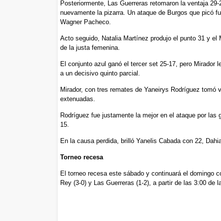
Posteriormente, Las Guerreras retomaron la ventaja 29-
nuevamente la pizarra. Un ataque de Burgos que picó fue
Wagner Pacheco.
Acto seguido, Natalia Martínez produjo el punto 31 y el
de la justa femenina.
El conjunto azul ganó el tercer set 25-17, pero Mirador l
a un decisivo quinto parcial.
Mirador, con tres remates de Yaneirys Rodríguez tomó v
extenuadas.
Rodríguez fue justamente la mejor en el ataque por las
15.
En la causa perdida, brilló Yanelis Cabada con 22, Dah
Torneo recesa
El torneo recesa este sábado y continuará el domingo co
Rey (3-0) y Las Guerreras (1-2), a partir de las 3:00 de l